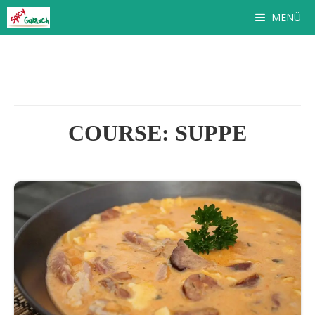
Zum
MENÜ
Inhalt
springen
COURSE:
SUPPE