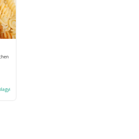
schen
ilagyi