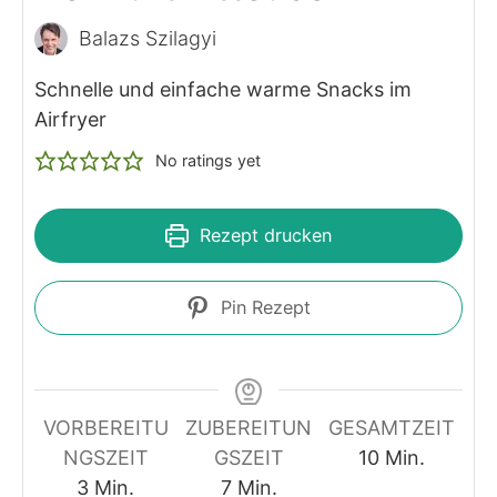
Balazs Szilagyi
Schnelle und einfache warme Snacks im
Airfryer
No ratings yet
Rezept drucken
Pin Rezept
VORBEREITU
ZUBEREITUN
GESAMTZEIT
Minuten
NGSZEIT
GSZEIT
10
Min.
Minuten
Minuten
3
Min.
7
Min.