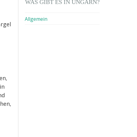
WAS GIBT ES IN UNGARN?
Allgemein
argel
en,
in
nd
ähen,