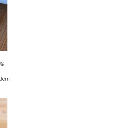
ig
edem