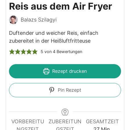
Reis aus dem Air Fryer
Balazs Szilagyi
Duftender und weicher Reis, einfach
zubereitet in der Heißluftfritteuse
5
von
4
Bewertungen
Rezept drucken
Pin Rezept
VORBEREITU
ZUBEREITUN
GESAMTZEIT
Minuten
NGSZEIT
GSZEIT
27
Min.