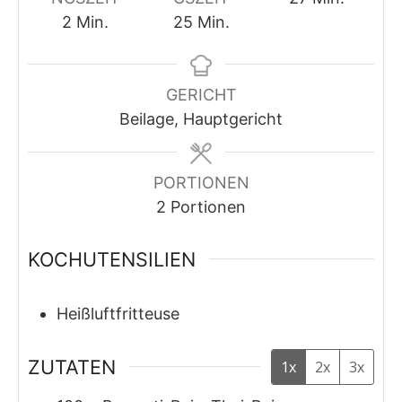
Minuten
Minuten
2
Min.
25
Min.
GERICHT
Beilage, Hauptgericht
PORTIONEN
2
Portionen
KOCHUTENSILIEN
Heißluftfritteuse
ZUTATEN
1x
2x
3x